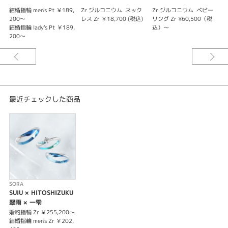
結婚指輪 men's Pt ￥189,
Zr ジルコニウム
ネック
Zr ジルコニウム
ベビー
結
SORA【SUIU】翠雨
200～
レス Zr ￥18,700 (税込)
リング Zr ¥60,500（税
4
結婚指輪 lady's Pt ￥189,
込）〜
結
初夏の青葉色に染まって煌めく雫に、二人の未来の輝きを重ねて。生き生き
200～
8
とした鮮やかな翠色と並んだメレダイヤモンドのアシンメトリーデザインで
す。
SORA 【HITOSHIZUKU】一雫
初夏の雨によって、青葉の上に生まれる雫。光を浴びながら躍動する二人の
未来の姿を重ねています。
最近チェックした商品
婚約指輪
□ ジルコニウム ￥196,900～
結婚指輪
□ プラチナ men's￥211,200 lady's￥211,200
□ ゴールド men's￥211,200 lady's￥211,200
□ ジルコニウム men's￥170,500 lady's￥170,500
□ チタン men's￥170,500 lady's￥170,500
□ タンタル men's￥194,700 lady's￥194,700
SORA
SUIU × HITOSHIZUKU
翠雨 × 一雫
カラー発色代
□単色カラー ￥19,800
婚約指輪 Zr ￥255,200～
結婚指輪 men's Zr ￥202,
□グラデーションカラー ￥26,400