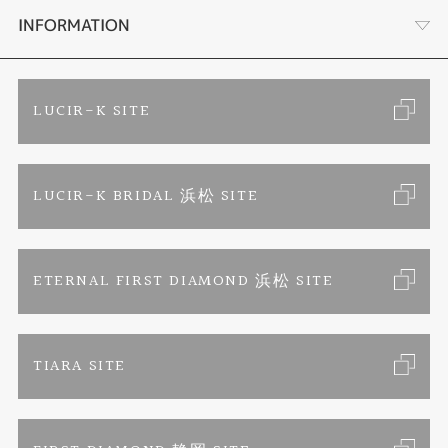
手作り結婚指輪
ブランドリスト
店舗情報・会社概要
INFORMATION
手作りペアリング
リフォーム
お客様の声
ご来店予約
LUCIR-K SITE
カラー発色ジュエリー
お問い合わせ
特定商取引に関する表記
LUCIR-K BRIDAL 浜松 SITE
パーマネントジュエリー
プライバシーポリシー
ETERNAL FIRST DIAMOND 浜松 SITE
TIARA SITE