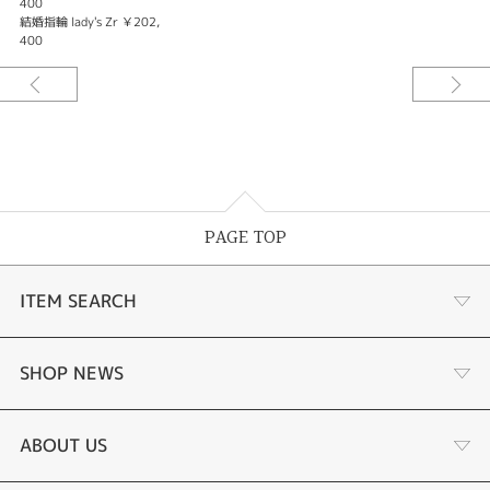
400
結婚指輪 lady's Zr ￥202,
※価格は税込みになります。
400
※価格にセンターダイヤモンドの価格は含まれません。
センターダイヤモンドは10万円～となります。
ジルコニウム仕様の場合、ダイヤモンド＋枠代で296,900円からの製作が可
能です。
PAGE TOP
ITEM SEARCH
婚約指輪 結婚指輪
SHOP NEWS
ラボグロウンダイヤモンド婚約指輪
商品一覧
ABOUT US