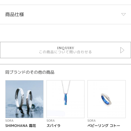
商品仕様
カテゴリ
セットリング
INQUIRY
セットリング 個性的
この商品について問い合わせる
SORA セットリング
性別
同ブランドのその他の商品
レディース
メンズ
デザインテイスト
セットリング 個性的
紹介文
SORA
SORA
SORA
S
SHIMOHANA 霜花
スパイラ
ベビーリング コトー
SUIU × HITOSHIZUKU 翠雨 × 一雫