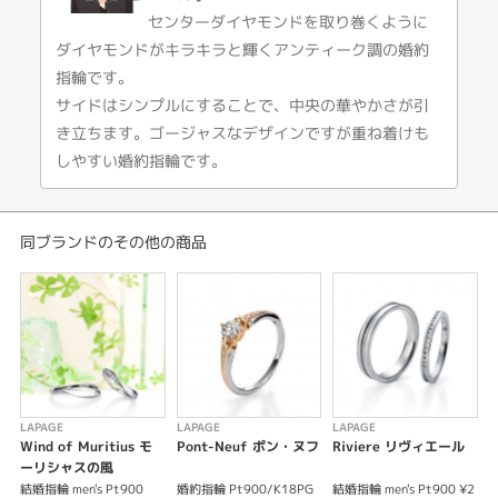
Lumie're d e'te' リュミエール【夏の陽】
センターダイヤモンドを取り巻くように
目を閉じるだけで思い描ける、太陽のように笑うあなた。
ダイヤモンドがキラキラと輝くアンティーク調の婚約
景色もあの日に帰る。人生を照らす贅沢な輝き。
指輪です。
サイドはシンプルにすることで、中央の華やかさが引
【Pt900、Pt950、K18(WG,YG,PG）での制作が可能です】
き立ちます。ゴージャスなデザインですが重ね着けも
しやすい婚約指輪です。
※センターダイヤの価格は含まれません。
※税込み価格になります。
同ブランドのその他の商品
LAPAGE
LAPAGE
LAPAGE
L
Wind of Muritius モ
Pont-Neuf ポン・ヌフ
Riviere リヴィエール
M
ーリシャスの風
結婚指輪 men's Pt900
婚約指輪 Pt900/K18PG
結婚指輪 men's Pt900 ¥2
婚