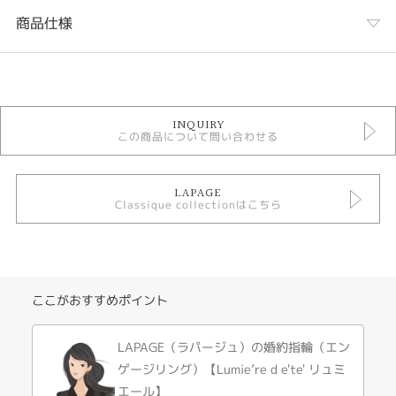
商品仕様
カテゴリ
婚約指輪
INQUIRY
婚約指輪 ゴージャス
この商品について問い合わせる
婚約指輪 アンティーク
LAPAGE Classique collection
素材で選ぶ 婚約指輪 ゴールド
LAPAGE
Classique collectionはこちら
テイスト
婚約指輪 アンティーク
デザインテイスト
ここがおすすめポイント
婚約指輪 アンティーク
LAPAGE（ラパージュ）の婚約指輪（エン
ゲージリング）【Lumie’re d e'te' リュミ
紹介文
エール】