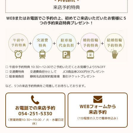
- Present -
来店予約特典
WEBまたはお電話でご予約の上、初めてご来店いただいたお客様に５
つの予約来店特典プレゼント！
□ 午前中予約特典 10:30～12:00でご予約いただくとお見積りより5％OFF
□ 交通費特典 交通費負担分として JCB商品券2000円分プレゼント
□ 駐車場負担 静岡名店街契約駐車場 割引チケットプレゼント
など、5つの来店予約特典をご用意してお待ちしております。
WEBフォームから
お電話での来店予約
来店予約
054-251-5330
（1分程度の入力で簡単申込み）
（営業時間10:30～19:00 ／ 火・水曜日定
休）