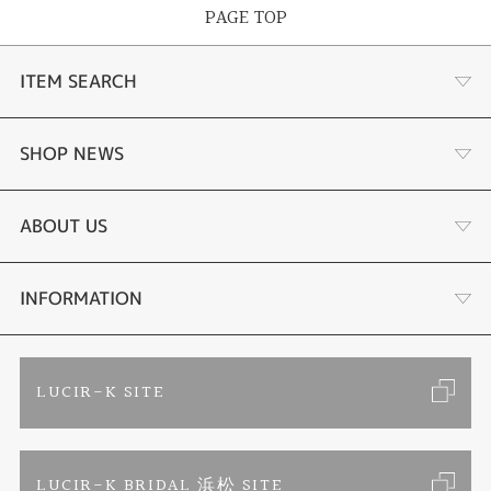
PAGE TOP
ITEM SEARCH
婚約指輪 結婚指輪
SHOP NEWS
ラボグロウンダイヤモンド婚約指輪
商品一覧
ABOUT US
手作り結婚指輪
ブランドリスト
店舗情報・会社概要
INFORMATION
手作りペアリング
リフォーム
お客様の声
ご来店予約
LUCIR-K SITE
カラー発色ジュエリー
お問い合わせ
特定商取引に関する表記
LUCIR-K BRIDAL 浜松 SITE