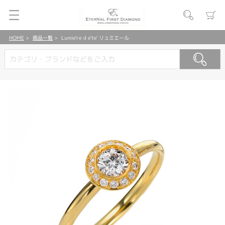
HOME
商品一覧
Lumie're d e'te' リュミエール