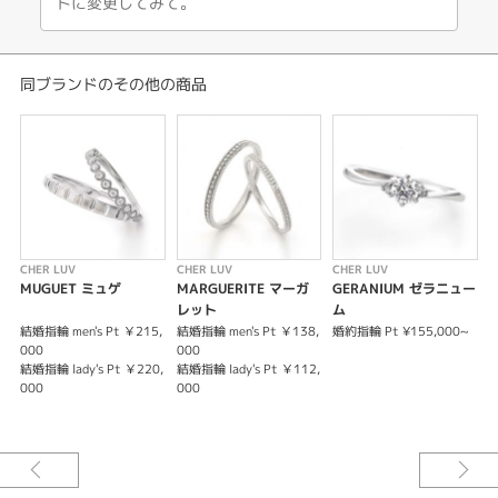
トに変更してみて。
※税込み価格になります。
同ブランドのその他の商品
CHER LUV
CHER LUV
CHER LUV
C
MUGUET ミュゲ
MARGUERITE マーガ
GERANIUM ゼラニュー
レット
ム
結婚指輪 men's Pt ￥215,
結婚指輪 men's Pt ￥138,
婚約指輪 Pt ¥155,000~
婚
000
000
8
結婚指輪 lady's Pt ￥220,
結婚指輪 lady's Pt ￥112,
結
000
000
G
結
G