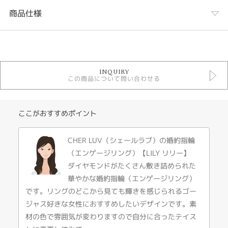
商品仕様
カテゴリ
婚約指輪
INQUIRY
婚約指輪 アンティーク
この商品について問い合わせる
素材で選ぶ 婚約指輪 プラチナ
CHER LUV 婚約指輪
デザインテイスト
ここがおすすめポイント
婚約指輪 アンティーク
CHER LUV（シェールラブ）の婚約指輪
（エンゲージリング）【LILY リリー】
紹介文
ダイヤモンドがたくさん敷き詰められた
【LILY リリー】
華やかな婚約指輪（エンゲージリング）
です。リングのどこから見ても輝きを感じられるゴー
花ことば 『純潔』
愛ことば『永遠の誓い ふたりの愛のお守り いまここに…』
ジャス好きな女性におすすめしたいデザインです。素
材の色で雰囲気が変わりますので自分に合ったテイス
※価格にセンターダイヤモンドの価格は含まれません。