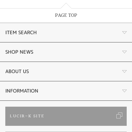
PAGE TOP
ITEM SEARCH
婚約指輪 結婚指輪
SHOP NEWS
ラボグロウンダイヤモンド婚約指輪
商品一覧
ABOUT US
手作り結婚指輪
ブランドリスト
店舗情報・会社概要
INFORMATION
手作りペアリング
リフォーム
お客様の声
ご来店予約
LUCIR-K SITE
カラー発色ジュエリー
お問い合わせ
特定商取引に関する表記