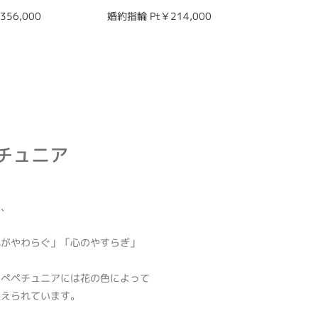
56,000
婚約指輪 Pt￥214,000
結婚指輪 m
結婚指輪 l
 ペチュニア
は、
心がやわらぐ」「心のやすらぎ」
のぺペチュニアには花の色によって
添えられています。