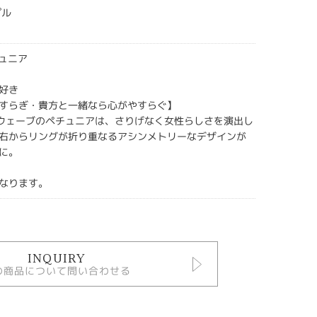
プル
チュニア
好き
すらぎ・貴方と一緒なら心がやすらぐ】
ウェーブのペチュニアは、さりげなく女性らしさを演出し
右からリングが折り重なるアシンメトリーなデザインが
に。
なります。
INQUIRY
の商品について問い合わせる