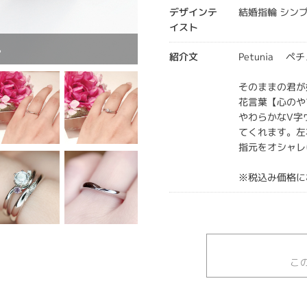
デザインテ
結婚指輪 シン
イスト
。
紹介文
Petunia ペ
そのままの君が
花言葉【心のや
やわらかなV字
てくれます。左
指元をオシャレ
※税込み価格に
こ