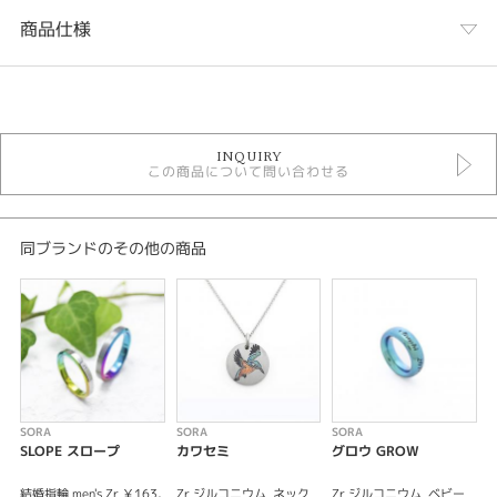
商品仕様
カテゴリ
SORA ファッションジュエリー
INQUIRY
この商品について問い合わせる
金種
Zr ジルコニウム
同ブランドのその他の商品
紹介文
未来への願いを色に込めて
結婚指輪と同じデザインのベビーリングをつくることができます。
基本のジルコニウムカラーは、単色13色とグラデーション7色。お揃いのカ
ラーや刻印などを選んで、小さな家族の誕生や成長をオーダーメイドでお祝
いしましょう。
何度でもできる、記念日のカラーチェンジサービス付きです
SORA
SORA
SORA
S
SLOPE スロープ
カワセミ
グロウ GROW
結婚指輪 men's Zr ￥163,
Zr ジルコニウム
ネック
Zr ジルコニウム
ベビー