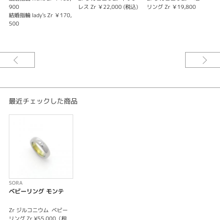
900
レス Zr ￥22,000 (税込)
リング Zr ￥19,800
レ
結婚指輪 lady's Zr ￥170,
500
最近チェックした商品
SORA
ベビーリング モンテ
Zr ジルコニウム
ベビー
リング Zr ¥55,000（税