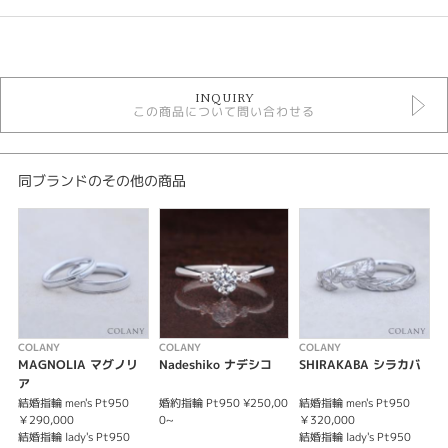
カテゴリ
婚約指輪
INQUIRY
婚約指輪 シンプル
この商品について問い合わせる
COLANY 婚約指輪
デザインテイスト
同ブランドのその他の商品
婚約指輪 シンプル
紹介文
COLANY 【ROSE】 バラ
愛情表現の象徴として知られるバラの中でも、ツルを持つ野バラのイメージ
でデザインされたエンゲージリング。くるりと巻いたツルのようなイメージ
でセンターダイヤを挟んでいるのがデザインの特徴で、両サイドの雰囲気
COLANY
COLANY
COLANY
C
が、小さなダイヤをセッティングしたものとは異なる世界観を実現していま
MAGNOLIA マグノリ
Nadeshiko ナデシコ
SHIRAKABA シラカバ
す。
ア
結婚指輪 men's Pt950
婚約指輪 Pt950 ¥250,00
結婚指輪 men's Pt950
結
※価格は税込みになります。
￥290,000
0~
￥320,000
￥
※センターダイヤモンドの価格は含まれません。
結婚指輪 lady's Pt950
結婚指輪 lady's Pt950
結