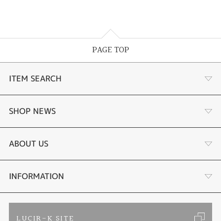
PAGE TOP
ITEM SEARCH
婚約指輪 結婚指輪
SHOP NEWS
ラボグロウンダイヤモンド婚約指輪
商品一覧
ABOUT US
手作り結婚指輪
ブランドリスト
店舗情報・会社概要
INFORMATION
手作りペアリング
リフォーム
お客様の声
ご来店予約
LUCIR-K SITE