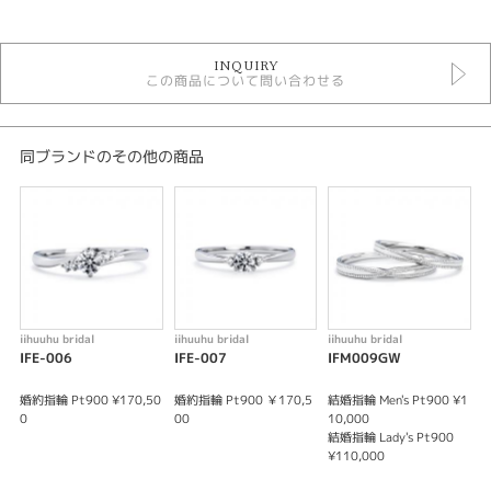
いい夫婦 結婚指輪
INQUIRY
この商品について問い合わせる
性別
レディース
メンズ
同ブランドのその他の商品
紹介文
いい夫婦ブライダル IFM6GW
これから共に歩むおふたりが”いい夫婦”になりますようにとの想いが込めら
れたブライダルリングブランドです。婚約指輪＆結婚指輪プラチナ3本セッ
トでどのリングを組み合わせても合計金額が同じ定額制となっております。
婚約指輪のみ結婚指輪のみでもオーダー可能です。
iihuuhu bridal
iihuuhu bridal
iihuuhu bridal
i
※価格は税込みとなります。
IFE-006
IFE-007
IFM009GW
婚約指輪 Pt900 ¥170,50
婚約指輪 Pt900 ￥170,5
結婚指輪 Men's Pt900 ¥1
結
0
00
10,000
￥
結婚指輪 Lady's Pt900
結
¥110,000
¥