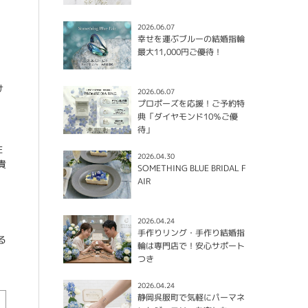
2026.06.07
幸せを運ぶブルーの結婚指輪
最大11,000円ご優待！
け
2026.06.07
プロポーズを応援！ご予約特
典「ダイヤモンド10％ご優
待」
性
2026.04.30
貴
SOMETHING BLUE BRIDAL F
AIR
2026.04.24
手作りリング・手作り結婚指
る
輪は専門店で！安心サポート
つき
2026.04.24
静岡呉服町で気軽にパーマネ