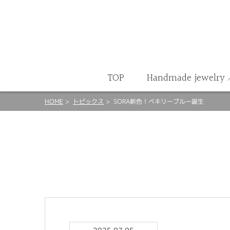
ート
TOP
Handmade jewelry
HOME
トピックス
SORA新色！ベキリーブルー誕生