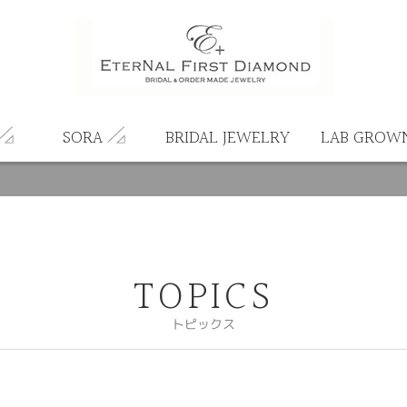
SORA
BRIDAL JEWELRY
LAB GROW
TOPICS
トピックス