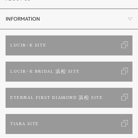
手作り結婚指輪
ブランドリスト
店舗情報・会社概要
INFORMATION
手作りペアリング
リフォーム
お客様の声
ご来店予約
LUCIR-K SITE
カラー発色ジュエリー
お問い合わせ
特定商取引に関する表記
LUCIR-K BRIDAL 浜松 SITE
パーマネントジュエリー
プライバシーポリシー
ETERNAL FIRST DIAMOND 浜松 SITE
TIARA SITE