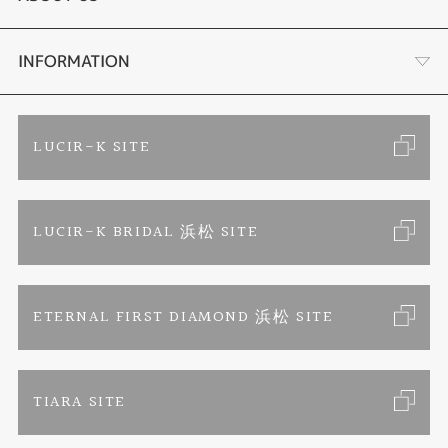
手作り結婚指輪
ブランドリスト
店舗情報・会社概要
INFORMATION
手作りペアリング
リフォーム
お客様の声
ご来店予約
LUCIR-K SITE
カラー発色ジュエリー
お問い合わせ
特定商取引に関する表記
LUCIR-K BRIDAL 浜松 SITE
パーマネントジュエリー
プライバシーポリシー
ETERNAL FIRST DIAMOND 浜松 SITE
TIARA SITE