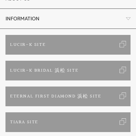
手作り結婚指輪
ブランドリスト
店舗情報・会社概要
INFORMATION
手作りペアリング
リフォーム
お客様の声
ご来店予約
LUCIR-K SITE
カラー発色ジュエリー
お問い合わせ
特定商取引に関する表記
LUCIR-K BRIDAL 浜松 SITE
パーマネントジュエリー
プライバシーポリシー
ETERNAL FIRST DIAMOND 浜松 SITE
TIARA SITE