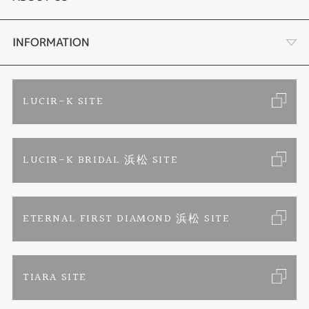
手作り結婚指輪
ブランドリスト
店舗情報・会社概要
INFORMATION
手作りペアリング
リフォーム
お客様の声
ご来店予約
LUCIR-K SITE
カラー発色ジュエリー
お問い合わせ
特定商取引に関する表記
LUCIR-K BRIDAL 浜松 SITE
パーマネントジュエリー
プライバシーポリシー
ETERNAL FIRST DIAMOND 浜松 SITE
TIARA SITE