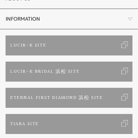
手作り結婚指輪
ブランドリスト
店舗情報・会社概要
INFORMATION
手作りペアリング
リフォーム
お客様の声
ご来店予約
LUCIR-K SITE
カラー発色ジュエリー
お問い合わせ
特定商取引に関する表記
LUCIR-K BRIDAL 浜松 SITE
パーマネントジュエリー
プライバシーポリシー
ETERNAL FIRST DIAMOND 浜松 SITE
TIARA SITE