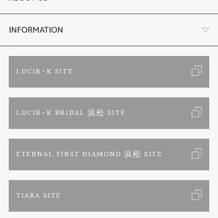
手作り結婚指輪
ブランドリスト
店舗情報・会社概要
INFORMATION
手作りペアリング
リフォーム
お客様の声
ご来店予約
LUCIR-K SITE
カラー発色ジュエリー
お問い合わせ
特定商取引に関する表記
LUCIR-K BRIDAL 浜松 SITE
パーマネントジュエリー
プライバシーポリシー
ETERNAL FIRST DIAMOND 浜松 SITE
TIARA SITE