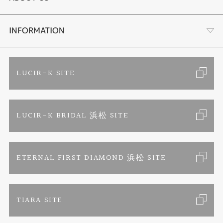
手作り結婚指輪
ブランドリスト
店舗情報・会社概要
INFORMATION
手作りペアリング
リフォーム
お客様の声
ご来店予約
LUCIR-K SITE
カラー発色ジュエリー
お問い合わせ
特定商取引に関する表記
LUCIR-K BRIDAL 浜松 SITE
パーマネントジュエリー
プライバシーポリシー
ETERNAL FIRST DIAMOND 浜松 SITE
TIARA SITE