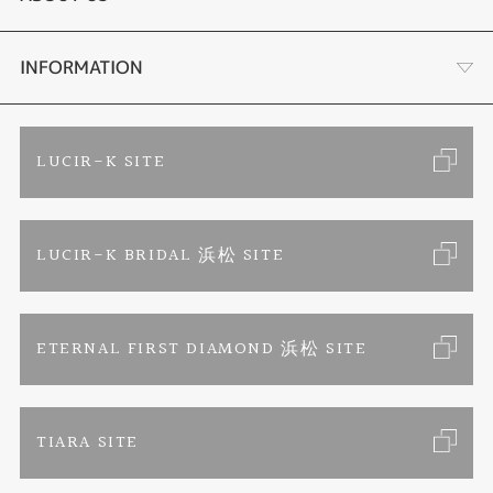
手作り結婚指輪
ブランドリスト
店舗情報・会社概要
INFORMATION
手作りペアリング
リフォーム
お客様の声
ご来店予約
LUCIR-K SITE
カラー発色ジュエリー
お問い合わせ
特定商取引に関する表記
LUCIR-K BRIDAL 浜松 SITE
パーマネントジュエリー
プライバシーポリシー
ETERNAL FIRST DIAMOND 浜松 SITE
TIARA SITE