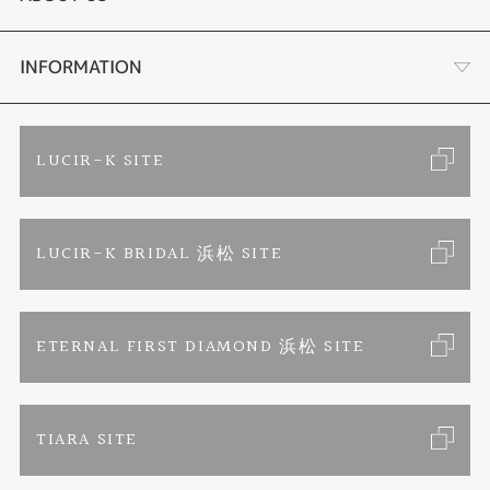
手作り結婚指輪
ブランドリスト
店舗情報・会社概要
INFORMATION
手作りペアリング
リフォーム
お客様の声
ご来店予約
LUCIR-K SITE
カラー発色ジュエリー
お問い合わせ
特定商取引に関する表記
LUCIR-K BRIDAL 浜松 SITE
パーマネントジュエリー
プライバシーポリシー
ETERNAL FIRST DIAMOND 浜松 SITE
TIARA SITE