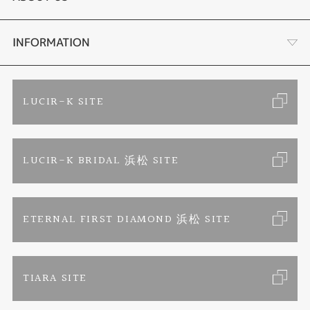
手作り結婚指輪
ブランドリスト
店舗情報・会社概要
INFORMATION
手作りペアリング
リフォーム
お客様の声
ご来店予約
LUCIR-K SITE
カラー発色ジュエリー
お問い合わせ
特定商取引に関する表記
LUCIR-K BRIDAL 浜松 SITE
パーマネントジュエリー
プライバシーポリシー
ETERNAL FIRST DIAMOND 浜松 SITE
TIARA SITE