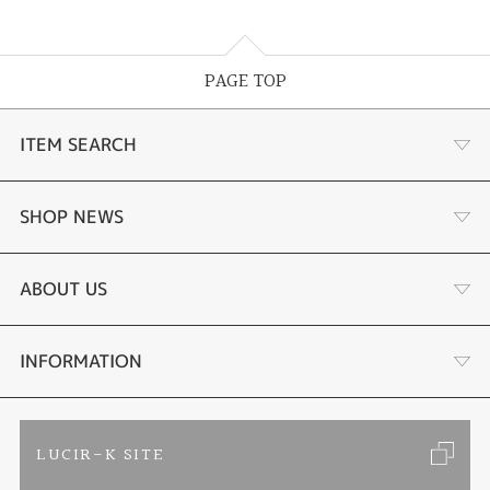
PAGE TOP
ITEM SEARCH
婚約指輪 結婚指輪
SHOP NEWS
ラボグロウンダイヤモンド婚約指輪
商品一覧
ABOUT US
手作り結婚指輪
ブランドリスト
店舗情報・会社概要
INFORMATION
手作りペアリング
リフォーム
お客様の声
ご来店予約
LUCIR-K SITE